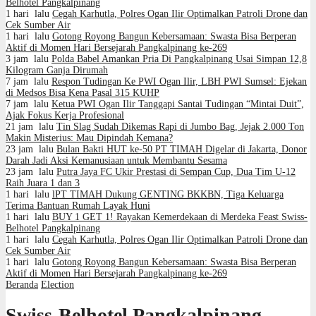
Belhotel Pangkalpinang
1 hari lalu
Cegah Karhutla, Polres Ogan Ilir Optimalkan Patroli Drone dan
Cek Sumber Air
1 hari lalu
Gotong Royong Bangun Kebersamaan: Swasta Bisa Berperan
Aktif di Momen Hari Bersejarah Pangkalpinang ke-269
3 jam lalu
Polda Babel Amankan Pria Di Pangkalpinang Usai Simpan 12,8
Kilogram Ganja Dirumah
7 jam lalu
Respon Tudingan Ke PWI Ogan Ilir, LBH PWI Sumsel: Ejekan
di Medsos Bisa Kena Pasal 315 KUHP
7 jam lalu
Ketua PWI Ogan Ilir Tanggapi Santai Tudingan “Mintai Duit”,
Ajak Fokus Kerja Profesional
21 jam lalu
Tin Slag Sudah Dikemas Rapi di Jumbo Bag, Jejak 2.000 Ton
Makin Misterius: Mau Dipindah Kemana?
23 jam lalu
Bulan Bakti HUT ke-50 PT TIMAH Digelar di Jakarta, Donor
Darah Jadi Aksi Kemanusiaan untuk Membantu Sesama
23 jam lalu
Putra Jaya FC Ukir Prestasi di Sempan Cup, Dua Tim U-12
Raih Juara 1 dan 3
1 hari lalu
lPT TIMAH Dukung GENTING BKKBN, Tiga Keluarga
Terima Bantuan Rumah Layak Huni
1 hari lalu
BUY 1 GET 1! Rayakan Kemerdekaan di Merdeka Feast Swiss-
Belhotel Pangkalpinang
1 hari lalu
Cegah Karhutla, Polres Ogan Ilir Optimalkan Patroli Drone dan
Cek Sumber Air
1 hari lalu
Gotong Royong Bangun Kebersamaan: Swasta Bisa Berperan
Aktif di Momen Hari Bersejarah Pangkalpinang ke-269
Beranda
Election
Swiss-Belhotel Pangkalpinang