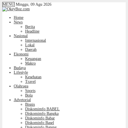
MENU
Minggu, 09 Agu 2026
Home
News
Berita
Headline
Nasional
Internasional
Lokal
Daerah
Ekonomi
Keuangan
Makro
Budaya
Lifestyle
Kesehatan
Travel
Olahraga
Sports
Bola
Advetorial
Bisnis
Diskomimfo BABEL
Diskomimfo Bangka
Diskominfo Babar
Diskominfo Basel
Diskominfo Bateng