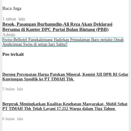
Baca Juga
1 tahun lalu
Besok, Pasangan Burhanudin-Ali Reza Akan Deklarasi
Bersama di Kantor DPC Partai Bulan Bintang (PBB)
Admin
Swiss-Belhotel Pangkalpinang Hadirkan Pengalaman Baru melalui Omah
Angkringan Swiss di setiap hari Sabtu!
Pos terkait
Dorong Percepatan Harga Patokan Mineral, Komisi XII DPR RI Gelar
Kunjungan Spesifik ke PT TIMAH Tbk
5 bulan lalu
Bergerak Meningkatkan Kualitas Kesehatan Masyarakat, Mobil Sehat
PT TIMAH Tbk Telah Layani 17.212 Warga dalam Tiga Tahun
6 bulan lalu