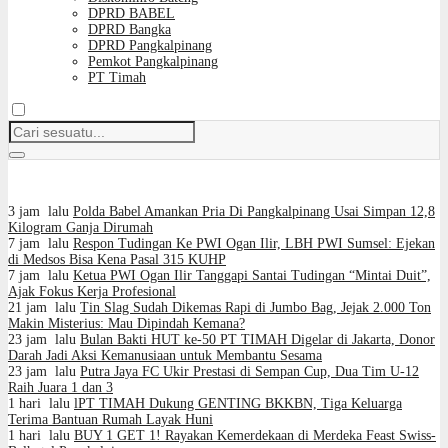
DPRD BABEL
DPRD Bangka
DPRD Pangkalpinang
Pemkot Pangkalpinang
PT Timah
3 jam lalu
Polda Babel Amankan Pria Di Pangkalpinang Usai Simpan 12,8
Kilogram Ganja Dirumah
7 jam lalu
Respon Tudingan Ke PWI Ogan Ilir, LBH PWI Sumsel: Ejekan
di Medsos Bisa Kena Pasal 315 KUHP
7 jam lalu
Ketua PWI Ogan Ilir Tanggapi Santai Tudingan “Mintai Duit”,
Ajak Fokus Kerja Profesional
21 jam lalu
Tin Slag Sudah Dikemas Rapi di Jumbo Bag, Jejak 2.000 Ton
Makin Misterius: Mau Dipindah Kemana?
23 jam lalu
Bulan Bakti HUT ke-50 PT TIMAH Digelar di Jakarta, Donor
Darah Jadi Aksi Kemanusiaan untuk Membantu Sesama
23 jam lalu
Putra Jaya FC Ukir Prestasi di Sempan Cup, Dua Tim U-12
Raih Juara 1 dan 3
1 hari lalu
lPT TIMAH Dukung GENTING BKKBN, Tiga Keluarga
Terima Bantuan Rumah Layak Huni
1 hari lalu
BUY 1 GET 1! Rayakan Kemerdekaan di Merdeka Feast Swiss-