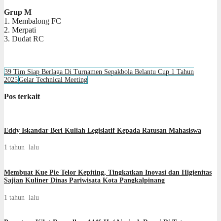
Grup M
1. Membalong FC
2. Merpati
3. Dudat RC
39 Tim Siap Berlaga Di Turnamen Sepakbola Belantu Cup 1 Tahun
2025
Gelar Technical Meeting
Pos terkait
Eddy Iskandar Beri Kuliah Legislatif Kepada Ratusan Mahasiswa
1 tahun lalu
Membuat Kue Pie Telor Kepiting, Tingkatkan Inovasi dan Higienitas
Sajian Kuliner Dinas Pariwisata Kota Pangkalpinang
1 tahun lalu