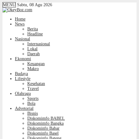
MENU
Sabtu, 08 Agu 2026
Home
News
Berita
Headline
Nasional
Internasional
Lokal
Daerah
Ekonomi
Keuangan
Makro
Budaya
Lifestyle
Kesehatan
Travel
Olahraga
Sports
Bola
Advetorial
Bisnis
Diskomimfo BABEL
Diskomimfo Bangka
Diskominfo Babar
Diskominfo Basel
Diskominfo Bateng