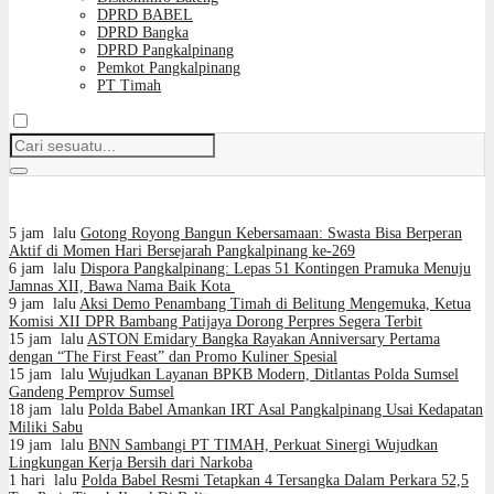
DPRD BABEL
DPRD Bangka
DPRD Pangkalpinang
Pemkot Pangkalpinang
PT Timah
5 jam lalu
Gotong Royong Bangun Kebersamaan: Swasta Bisa Berperan
Aktif di Momen Hari Bersejarah Pangkalpinang ke-269
6 jam lalu
Dispora Pangkalpinang: Lepas 51 Kontingen Pramuka Menuju
Jamnas XII, Bawa Nama Baik Kota
9 jam lalu
Aksi Demo Penambang Timah di Belitung Mengemuka, Ketua
Komisi XII DPR Bambang Patijaya Dorong Perpres Segera Terbit
15 jam lalu
ASTON Emidary Bangka Rayakan Anniversary Pertama
dengan “The First Feast” dan Promo Kuliner Spesial
15 jam lalu
Wujudkan Layanan BPKB Modern, Ditlantas Polda Sumsel
Gandeng Pemprov Sumsel
18 jam lalu
Polda Babel Amankan IRT Asal Pangkalpinang Usai Kedapatan
Miliki Sabu
19 jam lalu
BNN Sambangi PT TIMAH, Perkuat Sinergi Wujudkan
Lingkungan Kerja Bersih dari Narkoba
1 hari lalu
Polda Babel Resmi Tetapkan 4 Tersangka Dalam Perkara 52,5