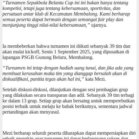
“Turnamen Sepakbola Belantu Cup ini ini bukan hanya tentang
kompetisi, tetapi juga tentang kebersamaan, sportivitas, dan
persatuan antar klub di Kecamatan Membalong. Kami berharap
semua peserta dapat bermain dengan semangat fair play dan
menjunjung tinggi nilai-nilai kebersamaan,”
ujarnya.
Ia membeberkan bahwa turnamen ini diikuti sebanyak 39 tim dan
akan mulai kickoff, Senin 1 September 2025, yang dipusatkan di
lapangan PSGB Gunung Beluru, Membalong.
“Turnamen ini tetap dengan hadiah uang tunai, dan jika ada yang
membuat kerusuhan maka tim yang dianggap bersalah akan di
diskualifikasi, panitia tegas akan hal ini,”
kata Mezi.
Setelah diskusi-diskusi, dilanjutkan dengan sesi pembagian grup
yang dilakukan secara transparan dan adil. Sebanyak 39 tim terbagi
ke dalam 13 grup. Setiap grup akan bersaing untuk memperebutkan
posisi terbaik untuk melaju ke babak berikutnya, sementara jadwal
pertandingan akan menyusul.
Mezi berharap seluruh peserta diharapkan dapat mempersiapkan diri
sebaik mungkin agar turnamen ini dapat berlangsung sukses dan