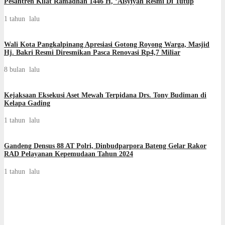
Pesantren Kilat Ramadhan 1446 H, ‘Aisyiyah Resmi Di Tutup
1 tahun lalu
‎Wali Kota Pangkalpinang Apresiasi Gotong Royong Warga, Masjid
Hj. Bakri Resmi Diresmikan Pasca Renovasi Rp4,7 Miliar
8 bulan lalu
Kejaksaan Eksekusi Aset Mewah Terpidana Drs. Tony Budiman di
Kelapa Gading
1 tahun lalu
Gandeng Densus 88 AT Polri, Dinbudparpora Bateng Gelar Rakor
RAD Pelayanan Kepemudaan Tahun 2024
1 tahun lalu