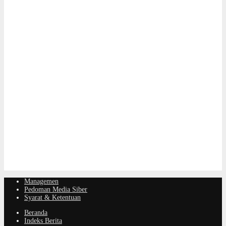
Managemen
Pedoman Media Siber
Syarat & Ketentuan
Beranda
Indeks Berita