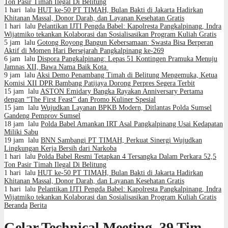
Ton Pasir Timah Ilegal Di Belitung
1 hari lalu
HUT ke-50 PT TIMAH, Bulan Bakti di Jakarta Hadirkan
Khitanan Massal, Donor Darah, dan Layanan Kesehatan Gratis
1 hari lalu
Pelantikan IJTI Pengda Babel: Kapolresta Pangkalpinang, Indra
Wijatmiko tekankan Kolaborasi dan Sosialisasikan Program Kuliah Gratis
5 jam lalu
Gotong Royong Bangun Kebersamaan: Swasta Bisa Berperan
Aktif di Momen Hari Bersejarah Pangkalpinang ke-269
6 jam lalu
Dispora Pangkalpinang: Lepas 51 Kontingen Pramuka Menuju
Jamnas XII, Bawa Nama Baik Kota
9 jam lalu
Aksi Demo Penambang Timah di Belitung Mengemuka, Ketua
Komisi XII DPR Bambang Patijaya Dorong Perpres Segera Terbit
15 jam lalu
ASTON Emidary Bangka Rayakan Anniversary Pertama
dengan “The First Feast” dan Promo Kuliner Spesial
15 jam lalu
Wujudkan Layanan BPKB Modern, Ditlantas Polda Sumsel
Gandeng Pemprov Sumsel
18 jam lalu
Polda Babel Amankan IRT Asal Pangkalpinang Usai Kedapatan
Miliki Sabu
19 jam lalu
BNN Sambangi PT TIMAH, Perkuat Sinergi Wujudkan
Lingkungan Kerja Bersih dari Narkoba
1 hari lalu
Polda Babel Resmi Tetapkan 4 Tersangka Dalam Perkara 52,5
Ton Pasir Timah Ilegal Di Belitung
1 hari lalu
HUT ke-50 PT TIMAH, Bulan Bakti di Jakarta Hadirkan
Khitanan Massal, Donor Darah, dan Layanan Kesehatan Gratis
1 hari lalu
Pelantikan IJTI Pengda Babel: Kapolresta Pangkalpinang, Indra
Wijatmiko tekankan Kolaborasi dan Sosialisasikan Program Kuliah Gratis
Beranda
Berita
Gelar Technical Meeting, 39 Tim