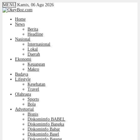
MENU
Kamis, 06 Agu 2026
Home
News
Berita
Headline
Nasional
Internasional
Lokal
Daerah
Ekonomi
Keuangan
Makro
Budaya
Lifestyle
Kesehatan
Travel
Olahraga
Sports
Bola
Advetorial
Bisnis
Diskomimfo BABEL
Diskomimfo Bangka
Diskominfo Babar
Diskominfo Basel
Diskominfo Bateng