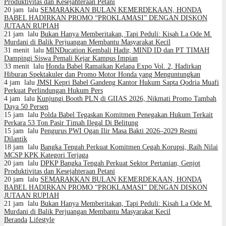
Produktivitas dan Kesejahteraan Petani
20 jam lalu
SEMARAKKAN BULAN KEMERDEKAAN, HONDA
BABEL HADIRKAN PROMO “PROKLAMASI” DENGAN DISKON
JUTAAN RUPIAH
21 jam lalu
Bukan Hanya Memberitakan, Tapi Peduli: Kisah La Ode M.
Murdani di Balik Perjuangan Membantu Masyarakat Kecil
31 menit lalu
MINDucation Kembali Hadir, MIND ID dan PT TIMAH
Dampingi Siswa Pemali Kejar Kampus Impian
33 menit lalu
Honda Babel Ramaikan Kelapa Expo Vol. 2, Hadirkan
Hiburan Spektakuler dan Promo Motor Honda yang Menguntungkan
4 jam lalu
JMSI Kepri Babel Gandeng Kantor Hukum Sapta Qodria Muafi
Perkuat Perlindungan Hukum Pers
4 jam lalu
Kunjungi Booth PLN di GIIAS 2026, Nikmati Promo Tambah
Daya 50 Persen
15 jam lalu
Polda Babel Tegaskan Komitmen Penegakan Hukum Terkait
Perkara 53 Ton Pasir Timah Ilegal Di Belitung
15 jam lalu
Pengurus PWI Ogan Ilir Masa Bakti 2026–2029 Resmi
Dilantik
18 jam lalu
Bangka Tengah Perkuat Komitmen Cegah Korupsi, Raih Nilai
MCSP KPK Kategori Terjaga
20 jam lalu
DPKP Bangka Tengah Perkuat Sektor Pertanian, Genjot
Produktivitas dan Kesejahteraan Petani
20 jam lalu
SEMARAKKAN BULAN KEMERDEKAAN, HONDA
BABEL HADIRKAN PROMO “PROKLAMASI” DENGAN DISKON
JUTAAN RUPIAH
21 jam lalu
Bukan Hanya Memberitakan, Tapi Peduli: Kisah La Ode M.
Murdani di Balik Perjuangan Membantu Masyarakat Kecil
Beranda
Lifestyle