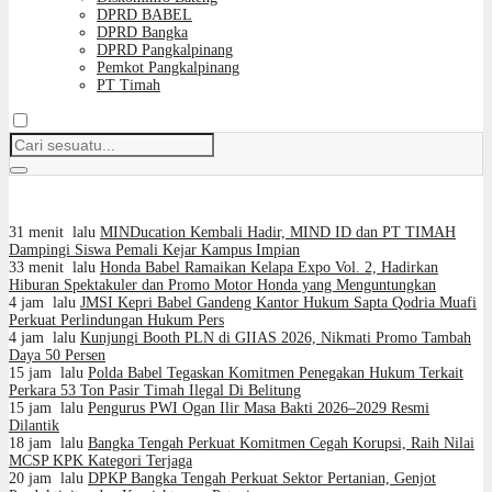
DPRD BABEL
DPRD Bangka
DPRD Pangkalpinang
Pemkot Pangkalpinang
PT Timah
31 menit lalu
MINDucation Kembali Hadir, MIND ID dan PT TIMAH
Dampingi Siswa Pemali Kejar Kampus Impian
33 menit lalu
Honda Babel Ramaikan Kelapa Expo Vol. 2, Hadirkan
Hiburan Spektakuler dan Promo Motor Honda yang Menguntungkan
4 jam lalu
JMSI Kepri Babel Gandeng Kantor Hukum Sapta Qodria Muafi
Perkuat Perlindungan Hukum Pers
4 jam lalu
Kunjungi Booth PLN di GIIAS 2026, Nikmati Promo Tambah
Daya 50 Persen
15 jam lalu
Polda Babel Tegaskan Komitmen Penegakan Hukum Terkait
Perkara 53 Ton Pasir Timah Ilegal Di Belitung
15 jam lalu
Pengurus PWI Ogan Ilir Masa Bakti 2026–2029 Resmi
Dilantik
18 jam lalu
Bangka Tengah Perkuat Komitmen Cegah Korupsi, Raih Nilai
MCSP KPK Kategori Terjaga
20 jam lalu
DPKP Bangka Tengah Perkuat Sektor Pertanian, Genjot