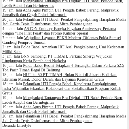
19 jam lalu
Menghadapi Tantangan Era Digital: IJTI Babel Periode Baru,
Lebih Adaptif dan Berintegritas
19 jam lalu
Adha Agus Pimpin IJTI Pengda Babel: Perangi Malpraktik
Jurnalistik dan Cegah Polusi Informasi
20 jam lalu
Pelantikan IJTI Babel: Pemkot Pangkalpinang Harapkan Media
Jadi Garda Tepis Disinformasi dan Mitra Pembangunan
4 menit lalu
ASTON Emidary Bangka Rayakan Anniversary Pertama
dengan “The First Feast” dan Promo Kuliner Spesial
7 menit lalu
Wujudkan Layanan BPKB Modern, Ditlantas Polda Sumsel
Gandeng Pemprov Sumsel
2 jam lalu
Polda Babel Amankan IRT Asal Pangkalpinang Usai Kedapatan
Miliki Sabu
3 jam lalu
BNN Sambangi PT TIMAH, Perkuat Sinergi Wujudkan
Lingkungan Kerja Bersih dari Narkoba
16 jam lalu
Polda Babel Resmi Tetapkan 4 Tersangka Dalam Perkara 52,5
Ton Pasir Timah Ilegal Di Belitung
18 jam lalu
HUT ke-50 PT TIMAH, Bulan Bakti di Jakarta Hadirkan
Khitanan Massal, Donor Darah, dan Layanan Kesehatan Gratis
18 jam lalu
Pelantikan IJTI Pengda Babel: Kapolresta Pangkalpinang,
Indra Wijatmiko tekankan Kolaborasi dan Sosialisasikan Program Kuliah
Gratis
19 jam lalu
Menghadapi Tantangan Era Digital: IJTI Babel Periode Baru,
Lebih Adaptif dan Berintegritas
19 jam lalu
Adha Agus Pimpin IJTI Pengda Babel: Perangi Malpraktik
Jurnalistik dan Cegah Polusi Informasi
20 jam lalu
Pelantikan IJTI Babel: Pemkot Pangkalpinang Harapkan Media
Jadi Garda Tepis Disinformasi dan Mitra Pembangunan
Beranda
Lifestyle