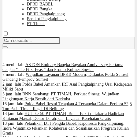
DPRD BABEL
DPRD Bangka
DPRD Pangkalpinang
Pemkot Pangkalpinang
PT Timah
4 menit lalu
ASTON Emidary Bangka Rayakan Anniversary Pertama
dengan “The First Feast” dan Promo Kuliner Spesial
7 menit lalu
Wujudkan Layanan BPKB Modern, Ditlantas Polda Sumsel
Gandeng Pemprov Sumsel
2 jam lalu
Polda Babel Amankan IRT Asal Pangkalpinang Usai Kedapatan
Miliki Sabu
3 jam lalu
BNN Sambangi PT TIMAH, Perkuat Sinergi Wujudkan
Lingkungan Kerja Bersih dari Narkoba
16 jam lalu
Polda Babel Resmi Tetapkan 4 Tersangka Dalam Perkara 52,5
Ton Pasir Timah Ilegal Di Belitung
18 jam lalu
HUT ke-50 PT TIMAH, Bulan Bakti di Jakarta Hadirkan
Khitanan Massal, Donor Darah, dan Layanan Kesehatan Gratis
18 jam lalu
Pelantikan IJTI Pengda Babel: Kapolresta Pangkalpinang,
Indra Wijatmiko tekankan Kolaborasi dan Sosialisasikan Program Kuliah
Gratis