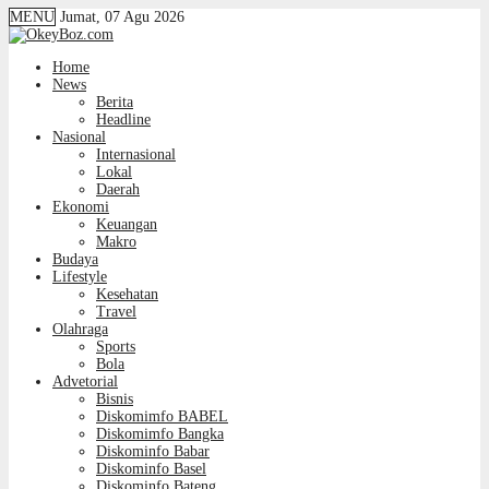
MENU
Jumat, 07 Agu 2026
Home
News
Berita
Headline
Nasional
Internasional
Lokal
Daerah
Ekonomi
Keuangan
Makro
Budaya
Lifestyle
Kesehatan
Travel
Olahraga
Sports
Bola
Advetorial
Bisnis
Diskomimfo BABEL
Diskomimfo Bangka
Diskominfo Babar
Diskominfo Basel
Diskominfo Bateng