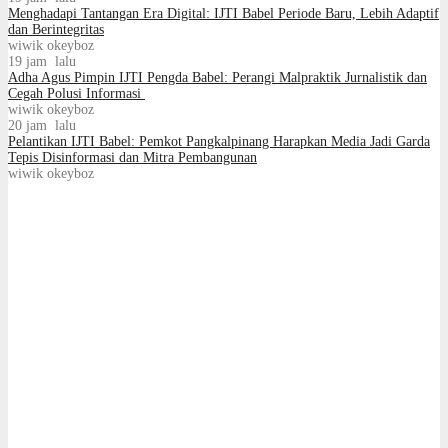
Menghadapi Tantangan Era Digital: IJTI Babel Periode Baru, Lebih Adaptif
dan Berintegritas
wiwik okeyboz
19 jam lalu
Adha Agus Pimpin IJTI Pengda Babel: Perangi Malpraktik Jurnalistik dan
Cegah Polusi Informasi
wiwik okeyboz
20 jam lalu
Pelantikan IJTI Babel: Pemkot Pangkalpinang Harapkan Media Jadi Garda
Tepis Disinformasi dan Mitra Pembangunan
wiwik okeyboz