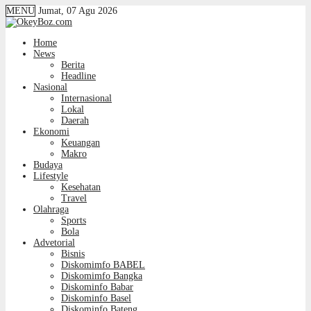
MENU
Jumat, 07 Agu 2026
Home
News
Berita
Headline
Nasional
Internasional
Lokal
Daerah
Ekonomi
Keuangan
Makro
Budaya
Lifestyle
Kesehatan
Travel
Olahraga
Sports
Bola
Advetorial
Bisnis
Diskomimfo BABEL
Diskomimfo Bangka
Diskominfo Babar
Diskominfo Basel
Diskominfo Bateng