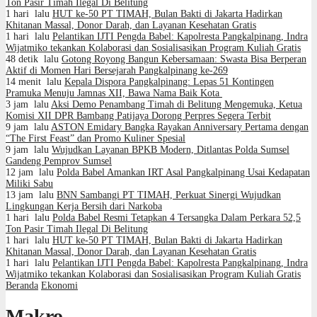
Ton Pasir Timah Ilegal Di Belitung
1 hari lalu
HUT ke-50 PT TIMAH, Bulan Bakti di Jakarta Hadirkan
Khitanan Massal, Donor Darah, dan Layanan Kesehatan Gratis
1 hari lalu
Pelantikan IJTI Pengda Babel: Kapolresta Pangkalpinang, Indra
Wijatmiko tekankan Kolaborasi dan Sosialisasikan Program Kuliah Gratis
48 detik lalu
Gotong Royong Bangun Kebersamaan: Swasta Bisa Berperan
Aktif di Momen Hari Bersejarah Pangkalpinang ke-269
14 menit lalu
Kepala Dispora Pangkalpinang: Lepas 51 Kontingen
Pramuka Menuju Jamnas XII, Bawa Nama Baik Kota
3 jam lalu
Aksi Demo Penambang Timah di Belitung Mengemuka, Ketua
Komisi XII DPR Bambang Patijaya Dorong Perpres Segera Terbit
9 jam lalu
ASTON Emidary Bangka Rayakan Anniversary Pertama dengan
“The First Feast” dan Promo Kuliner Spesial
9 jam lalu
Wujudkan Layanan BPKB Modern, Ditlantas Polda Sumsel
Gandeng Pemprov Sumsel
12 jam lalu
Polda Babel Amankan IRT Asal Pangkalpinang Usai Kedapatan
Miliki Sabu
13 jam lalu
BNN Sambangi PT TIMAH, Perkuat Sinergi Wujudkan
Lingkungan Kerja Bersih dari Narkoba
1 hari lalu
Polda Babel Resmi Tetapkan 4 Tersangka Dalam Perkara 52,5
Ton Pasir Timah Ilegal Di Belitung
1 hari lalu
HUT ke-50 PT TIMAH, Bulan Bakti di Jakarta Hadirkan
Khitanan Massal, Donor Darah, dan Layanan Kesehatan Gratis
1 hari lalu
Pelantikan IJTI Pengda Babel: Kapolresta Pangkalpinang, Indra
Wijatmiko tekankan Kolaborasi dan Sosialisasikan Program Kuliah Gratis
Beranda
Ekonomi
Makro