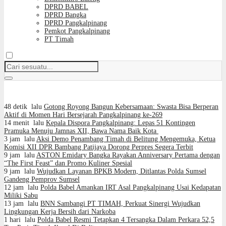
DPRD BABEL
DPRD Bangka
DPRD Pangkalpinang
Pemkot Pangkalpinang
PT Timah
48 detik lalu
Gotong Royong Bangun Kebersamaan: Swasta Bisa Berperan
Aktif di Momen Hari Bersejarah Pangkalpinang ke-269
14 menit lalu
Kepala Dispora Pangkalpinang: Lepas 51 Kontingen
Pramuka Menuju Jamnas XII, Bawa Nama Baik Kota
3 jam lalu
Aksi Demo Penambang Timah di Belitung Mengemuka, Ketua
Komisi XII DPR Bambang Patijaya Dorong Perpres Segera Terbit
9 jam lalu
ASTON Emidary Bangka Rayakan Anniversary Pertama dengan
“The First Feast” dan Promo Kuliner Spesial
9 jam lalu
Wujudkan Layanan BPKB Modern, Ditlantas Polda Sumsel
Gandeng Pemprov Sumsel
12 jam lalu
Polda Babel Amankan IRT Asal Pangkalpinang Usai Kedapatan
Miliki Sabu
13 jam lalu
BNN Sambangi PT TIMAH, Perkuat Sinergi Wujudkan
Lingkungan Kerja Bersih dari Narkoba
1 hari lalu
Polda Babel Resmi Tetapkan 4 Tersangka Dalam Perkara 52,5