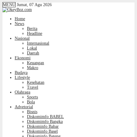
MENU
Jumat, 07 Agu 2026
Home
News
Berita
Headline
Nasional
Internasional
Lokal
Daerah
Ekonomi
Keuangan
Makro
Budaya
Lifestyle
Kesehatan
Travel
Olahraga
Sports
Bola
Advetorial
Bisnis
Diskomimfo BABEL
Diskomimfo Bangka
Diskominfo Babar
Diskominfo Basel
Diskominfo Bateng