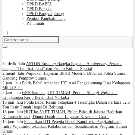
DPRD BABEL
DPRD Bangka
DPRD Pangkalpinang
Pemkot Pangkalpinang
PT Timah
32 detik lalu
ASTON Emidary Bangka Rayakan Anniversary Pertama
dengan “The First Feast” dan Promo Kuliner Spesial
2 menit lalu
Wujudkan Layanan BPKB Modern, Ditlantas Polda Sumsel
Gandeng Pemprov Sumsel
2 jam lalu
Polda Babel Amankan IRT Asal Pangkalpinang Usai Kedapatan
Miliki Sabu
3 jam lalu
BNN Sambangi PT TIMAH, Perkuat Sinergi Wujudkan
Lingkungan Kerja Bersih dari Narkoba
16 jam lalu
Polda Babel Resmi Tetapkan 4 Tersangka Dalam Perkara 52,5
Ton Pasir Timah Ilegal Di Belitung
18 jam lalu
HUT ke-50 PT TIMAH, Bulan Bakti di Jakarta Hadirkan
Khitanan Massal, Donor Darah, dan Layanan Kesehatan Gratis
18 jam lalu
Pelantikan IJTI Pengda Babel: Kapolresta Pangkalpinang,
Indra Wijatmiko tekankan Kolaborasi dan Sosialisasikan Program Kuliah
Gratis