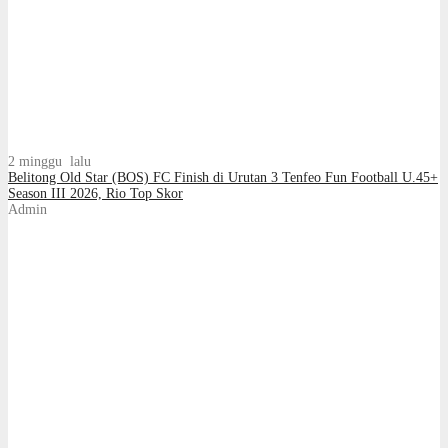
2 minggu lalu
Belitong Old Star (BOS) FC Finish di Urutan 3 Tenfeo Fun Football U.45+
Season III 2026, Rio Top Skor
Admin