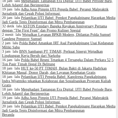
18 jam lalu
Menghadapi Tantangan Era Digital: IJTI Babel Periode Baru,
Lebih Adaptif dan Berintegritas
19 jam lalu
Adha Agus Pimpin IJTI Pengda Babel: Perangi Malpraktik
Jurnalistik dan Cegah Polusi Informasi
20 jam lalu
Pelantikan IJTI Babel: Pemkot Pangkalpinang Harapkan Media
Jadi Garda Tepis Disinformasi dan Mitra Pembangunan
32 detik lalu
ASTON Emidary Bangka Rayakan Anniversary Pertama
dengan “The First Feast” dan Promo Kuliner Spesial
2 menit lalu
Wujudkan Layanan BPKB Modern, Ditlantas Polda Sumsel
Gandeng Pemprov Sumsel
2 jam lalu
Polda Babel Amankan IRT Asal Pangkalpinang Usai Kedapatan
Miliki Sabu
3 jam lalu
BNN Sambangi PT TIMAH, Perkuat Sinergi Wujudkan
Lingkungan Kerja Bersih dari Narkoba
16 jam lalu
Polda Babel Resmi Tetapkan 4 Tersangka Dalam Perkara 52,5
Ton Pasir Timah Ilegal Di Belitung
18 jam lalu
HUT ke-50 PT TIMAH, Bulan Bakti di Jakarta Hadirkan
Khitanan Massal, Donor Darah, dan Layanan Kesehatan Gratis
18 jam lalu
Pelantikan IJTI Pengda Babel: Kapolresta Pangkalpinang,
Indra Wijatmiko tekankan Kolaborasi dan Sosialisasikan Program Kuliah
Gratis
18 jam lalu
Menghadapi Tantangan Era Digital: IJTI Babel Periode Baru,
Lebih Adaptif dan Berintegritas
19 jam lalu
Adha Agus Pimpin IJTI Pengda Babel: Perangi Malpraktik
Jurnalistik dan Cegah Polusi Informasi
20 jam lalu
Pelantikan IJTI Babel: Pemkot Pangkalpinang Harapkan Media
Jadi Garda Tepis Disinformasi dan Mitra Pembangunan
Beranda