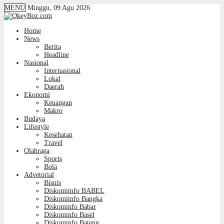
MENU
Minggu, 09 Agu 2026
Home
News
Berita
Headline
Nasional
Internasional
Lokal
Daerah
Ekonomi
Keuangan
Makro
Budaya
Lifestyle
Kesehatan
Travel
Olahraga
Sports
Bola
Advetorial
Bisnis
Diskomimfo BABEL
Diskomimfo Bangka
Diskominfo Babar
Diskominfo Basel
Diskominfo Bateng