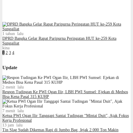
1 tahun lalu
DPRD Bangka Gelar Rapat Paripurna Peringatan HUT ke-259 Kota
Sungailiat
kina
1
2
3
4
Update
2 menit lalu
Respon Tudingan Ke PWI Ogan Ilir, LBH PWI Sumsel: Ejekan di Medsos
Bisa Kena Pasal 315 KUHP
7 menit lalu
Ketua PWI Ogan Ilir Tanggapi Santai Tudingan “Mintai Duit”, Ajak Fokus
Kerja Profesional
13 jam lalu
Tin Slag Sudah Dikemas Rapi di Jumbo Bag, Jejak 2.000 Ton Makin