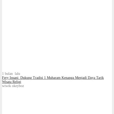
1 bulan lalu
Fery Insani: Dukung Tradisi 1 Muharam Kenanga Menjadi Daya Tarik
Wisata Religi
wiwik okeyboz