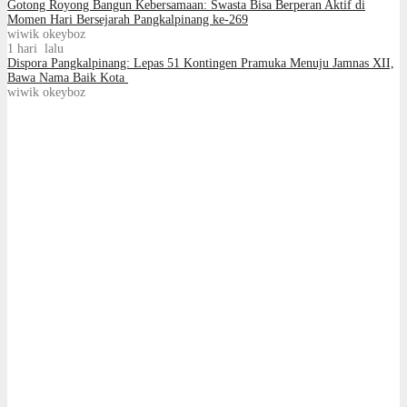
Gotong Royong Bangun Kebersamaan: Swasta Bisa Berperan Aktif di
Momen Hari Bersejarah Pangkalpinang ke-269
wiwik okeyboz
1 hari lalu
Dispora Pangkalpinang: Lepas 51 Kontingen Pramuka Menuju Jamnas XII,
Bawa Nama Baik Kota
wiwik okeyboz