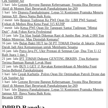
Cek Sumber Air
1 hari lalu
Gotong Royong Bangun Kebersamaan: Swasta Bisa Berperan
Aktif di Momen Hari Bersejarah Pangkalpinang ke-269
1 hari lalu
Dispora Pangkalpinang: Lepas 51 Kontingen Pramuka Menuju
Jamnas XII, Bawa Nama Baik Kota
2 menit lalu
Respon Tudingan Ke PWI Ogan Ilir, LBH PWI Sumsel:
Ejekan di Medsos Bisa Kena Pasal 315 KUHP
7 menit lalu
Ketua PWI Ogan Ilir Tanggapi Santai Tudingan “Mintai
Duit”, Ajak Fokus Kerja Profesional
13 jam lalu
Tin Slag Sudah Dikemas Rapi di Jumbo Bag, Jejak 2.000 Ton
Makin Misterius: Mau Dipindah Kemana?
16 jam lalu
Bulan Bakti HUT ke-50 PT TIMAH Digelar di Jakarta, Donor
Darah Jadi Aksi Kemanusiaan untuk Membantu Sesama
16 jam lalu
Putra Jaya FC Ukir Prestasi di Sempan Cup, Dua Tim U-12
Raih Juara 1 dan 3
21 jam lalu
lPT TIMAH Dukung GENTING BKKBN, Tiga Keluarga
Terima Bantuan Rumah Layak Huni
22 jam lalu
BUY 1 GET 1! Rayakan Kemerdekaan di Merdeka Feast
Swiss-Belhotel Pangkalpinang
1 hari lalu
Cegah Karhutla, Polres Ogan Ilir Optimalkan Patroli Drone dan
Cek Sumber Air
1 hari lalu
Gotong Royong Bangun Kebersamaan: Swasta Bisa Berperan
Aktif di Momen Hari Bersejarah Pangkalpinang ke-269
1 hari lalu
Dispora Pangkalpinang: Lepas 51 Kontingen Pramuka Menuju
Jamnas XII, Bawa Nama Baik Kota
Beranda
DPRD
DPRD Bangka