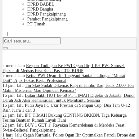
DPRD BABEL
DPRD Bangka
DPRD Pangkalpinang
Pemkot Pangkalpinang
PT Timah
2 menit lalu
Respon Tudingan Ke PWI Ogan Ilir, LBH PWI Sumsel:
Ejekan di Medsos Bisa Kena Pasal 315 KUHP
7 menit lalu
Ketua PWI Ogan Ilir Tanggapi Santai Tudingan “Mintai
Duit”, Ajak Fokus Kerja Profesional
13 jam lalu
Tin Slag Sudah Dikemas Rapi di Jumbo Bag, Jejak 2.000 Ton
Makin Misterius: Mau Dipindah Kemana?
16 jam lalu
Bulan Bakti HUT ke-50 PT TIMAH Digelar di Jakarta, Donor
Darah Jadi Aksi Kemanusiaan untuk Membantu Sesama
16 jam lalu
Putra Jaya FC Ukir Prestasi di Sempan Cup, Dua Tim U-12
Raih Juara 1 dan 3
21 jam lalu
lPT TIMAH Dukung GENTING BKKBN, Tiga Keluarga
Terima Bantuan Rumah Layak Huni
22 jam lalu
BUY 1 GET 1! Rayakan Kemerdekaan di Merdeka Feast
Swiss-Belhotel Pangkalpinang
1 hari lalu
Cegah Karhutla, Polres Ogan Ilir Optimalkan Patroli Drone dan