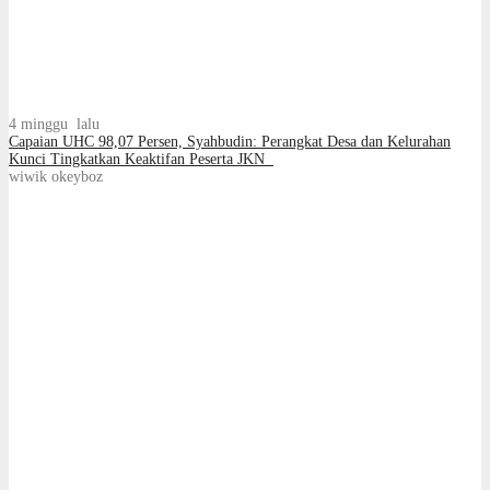
4 minggu lalu
Capaian UHC 98,07 Persen, Syahbudin: Perangkat Desa dan Kelurahan
Kunci Tingkatkan Keaktifan Peserta JKN
wiwik okeyboz