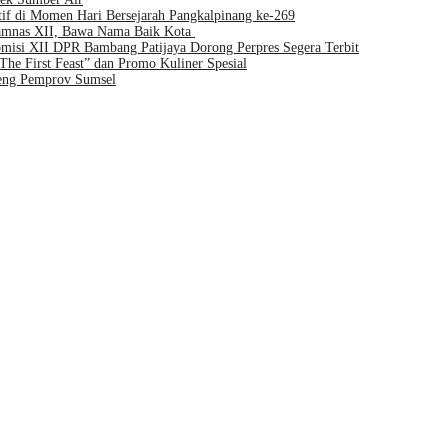
if di Momen Hari Bersejarah Pangkalpinang ke-269
Jamnas XII, Bawa Nama Baik Kota
isi XII DPR Bambang Patijaya Dorong Perpres Segera Terbit
e First Feast” dan Promo Kuliner Spesial
eng Pemprov Sumsel