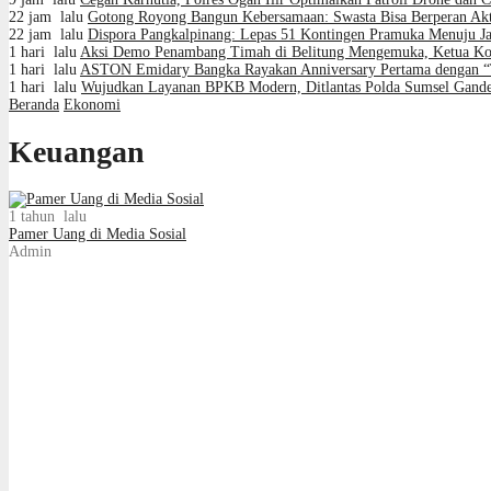
22 jam lalu
Gotong Royong Bangun Kebersamaan: Swasta Bisa Berperan Akt
22 jam lalu
Dispora Pangkalpinang: Lepas 51 Kontingen Pramuka Menuju 
1 hari lalu
Aksi Demo Penambang Timah di Belitung Mengemuka, Ketua Kom
1 hari lalu
ASTON Emidary Bangka Rayakan Anniversary Pertama dengan “Th
1 hari lalu
Wujudkan Layanan BPKB Modern, Ditlantas Polda Sumsel Gand
Beranda
Ekonomi
Keuangan
1 tahun lalu
Pamer Uang di Media Sosial
Admin