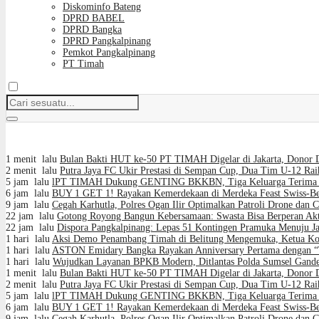
Diskominfo Bateng
DPRD BABEL
DPRD Bangka
DPRD Pangkalpinang
Pemkot Pangkalpinang
PT Timah
1 menit lalu
Bulan Bakti HUT ke-50 PT TIMAH Digelar di Jakarta, Donor 
2 menit lalu
Putra Jaya FC Ukir Prestasi di Sempan Cup, Dua Tim U-12 Raih
5 jam lalu
lPT TIMAH Dukung GENTING BKKBN, Tiga Keluarga Terima 
6 jam lalu
BUY 1 GET 1! Rayakan Kemerdekaan di Merdeka Feast Swiss-Be
9 jam lalu
Cegah Karhutla, Polres Ogan Ilir Optimalkan Patroli Drone dan 
22 jam lalu
Gotong Royong Bangun Kebersamaan: Swasta Bisa Berperan Akt
22 jam lalu
Dispora Pangkalpinang: Lepas 51 Kontingen Pramuka Menuju 
1 hari lalu
Aksi Demo Penambang Timah di Belitung Mengemuka, Ketua Kom
1 hari lalu
ASTON Emidary Bangka Rayakan Anniversary Pertama dengan “Th
1 hari lalu
Wujudkan Layanan BPKB Modern, Ditlantas Polda Sumsel Gand
1 menit lalu
Bulan Bakti HUT ke-50 PT TIMAH Digelar di Jakarta, Donor 
2 menit lalu
Putra Jaya FC Ukir Prestasi di Sempan Cup, Dua Tim U-12 Raih
5 jam lalu
lPT TIMAH Dukung GENTING BKKBN, Tiga Keluarga Terima 
6 jam lalu
BUY 1 GET 1! Rayakan Kemerdekaan di Merdeka Feast Swiss-Be
9 jam lalu
Cegah Karhutla, Polres Ogan Ilir Optimalkan Patroli Drone dan 