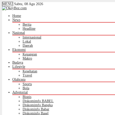
MENU
Sabtu, 08 Agu 2026
Home
News
Berita
Headline
Nasional
Internasional
Lokal
Daerah
Ekonomi
Keuangan
Makro
Budaya
Lifestyle
Kesehatan
Travel
Olahraga
Sports
Bola
Advetorial
Bisnis
Diskomimfo BABEL
Diskomimfo Bangka
Diskominfo Babar
Diskominfo Basel