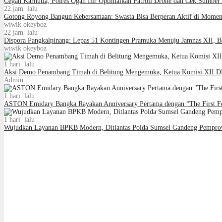
Cegah Karhutla, Polres Ogan Ilir Optimalkan Patroli Drone dan Cek Sumber 
22 jam lalu
Gotong Royong Bangun Kebersamaan: Swasta Bisa Berperan Aktif di Momen 
wiwik okeyboz
22 jam lalu
Dispora Pangkalpinang: Lepas 51 Kontingen Pramuka Menuju Jamnas XII,
wiwik okeyboz
1 hari lalu
Aksi Demo Penambang Timah di Belitung Mengemuka, Ketua Komisi XII DP
Admin
1 hari lalu
ASTON Emidary Bangka Rayakan Anniversary Pertama dengan “The First Fea
1 hari lalu
Wujudkan Layanan BPKB Modern, Ditlantas Polda Sumsel Gandeng Pempro