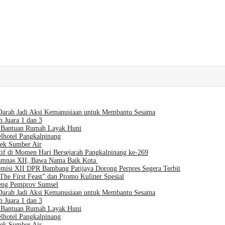
Darah Jadi Aksi Kemanusiaan untuk Membantu Sesama
 Juara 1 dan 3
Bantuan Rumah Layak Huni
lhotel Pangkalpinang
Cek Sumber Air
if di Momen Hari Bersejarah Pangkalpinang ke-269
Jamnas XII, Bawa Nama Baik Kota
isi XII DPR Bambang Patijaya Dorong Perpres Segera Terbit
e First Feast” dan Promo Kuliner Spesial
eng Pemprov Sumsel
Darah Jadi Aksi Kemanusiaan untuk Membantu Sesama
 Juara 1 dan 3
Bantuan Rumah Layak Huni
lhotel Pangkalpinang
Cek Sumber Air