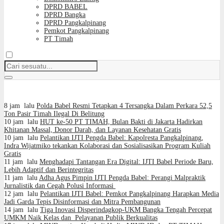
DPRD BABEL
DPRD Bangka
DPRD Pangkalpinang
Pemkot Pangkalpinang
PT Timah
8 jam lalu
Polda Babel Resmi Tetapkan 4 Tersangka Dalam Perkara 52,5
Ton Pasir Timah Ilegal Di Belitung
10 jam lalu
HUT ke-50 PT TIMAH, Bulan Bakti di Jakarta Hadirkan
Khitanan Massal, Donor Darah, dan Layanan Kesehatan Gratis
10 jam lalu
Pelantikan IJTI Pengda Babel: Kapolresta Pangkalpinang,
Indra Wijatmiko tekankan Kolaborasi dan Sosialisasikan Program Kuliah
Gratis
11 jam lalu
Menghadapi Tantangan Era Digital: IJTI Babel Periode Baru,
Lebih Adaptif dan Berintegritas
11 jam lalu
Adha Agus Pimpin IJTI Pengda Babel: Perangi Malpraktik
Jurnalistik dan Cegah Polusi Informasi
12 jam lalu
Pelantikan IJTI Babel: Pemkot Pangkalpinang Harapkan Media
Jadi Garda Tepis Disinformasi dan Mitra Pembangunan
14 jam lalu
Tiga Inovasi Disperindagkop-UKM Bangka Tengah Percepat
UMKM Naik Kelas dan Pelayanan Publik Berkualitas