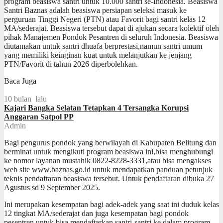
program beasiswa santri untuk 10.000 santri se-Indonesia. Beasiswa
Santri Baznas adalah beasiswa persiapan seleksi masuk ke
perguruan Tinggi Negeri (PTN) atau Favorit bagi santri kelas 12
MA/sederajat. Beasiswa tersebut dapat di ajukan secara kolektif oleh
pihak Manajemen Pondok Pesantren di seluruh Indonesia. Beasiswa
diutamakan untuk santri dhuafa berprestasi,namun santri umum
yang memiliki keinginan kuat untuk melanjutkan ke jenjang
PTN/Favorit di tahun 2026 diperbolehkan.
Baca Juga
10 bulan lalu
Kajari Bangka Selatan Tetapkan 4 Tersangka Korupsi
Anggaran Satpol PP
Admin
Bagi pengurus pondok yang berwilayah di Kabupaten Belitung dan
berminat untuk mengikuti program beasiswa ini,bisa menghubungi
ke nomor layanan mustahik 0822-8228-3331,atau bisa mengakses
web site www.baznas.go.id untuk mendapatkan panduan petunjuk
teknis pendaftaran beasiswa tersebut. Untuk pendaftaran dibuka 27
Agustus sd 9 September 2025.
Ini merupakan kesempatan bagi adek-adek yang saat ini duduk kelas
12 tingkat MA/sederajat dan juga kesempatan bagi pondok
pesentren untuk bisa mendaftarkan santri-santri ke dalam program