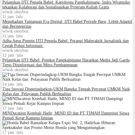
Pelantikan IJTI Pengda Babel: Kapolresta Pangkalpinang, Indra Wijatmiko
tekankan Kolaborasi dan Sosialisasikan Program Kuliah Gratis
wiwik okeyboz
11 jam lalu
Menghadapi Tantangan Era Digital: IJTI Babel Periode Baru, Lebih Adaptif
dan Berintegritas
wiwik okeyboz
11 jam lalu
Adha Agus Pimpin IJTI Pengda Babel: Perangi Malpraktik Jurnalistik dan
Cegah Polusi Informasi
wiwik okeyboz
12 jam lalu
Pelantikan IJTI Babel: Pemkot Pangkalpinang Harapkan Media Jadi Garda
Tepis Disinformasi dan Mitra Pembangunan
wiwik okeyboz
14 jam lalu
Tiga Inovasi Disperindagkop-UKM Bangka Tengah Percepat UMKM Naik
Kelas dan Pelayanan Publik Berkualitas
17 jam lalu
MINDucation Kembali Hadir, MIND ID dan PT TIMAH Dampingi Siswa
Pemali Kejar Kampus Impian
17 jam lalu