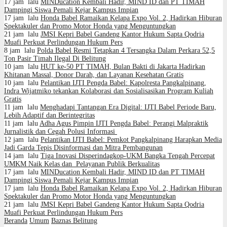
17 jam lalu
MINDucation Kembali Hadir, MIND ID dan PT TIMAH
Dampingi Siswa Pemali Kejar Kampus Impian
17 jam lalu
Honda Babel Ramaikan Kelapa Expo Vol. 2, Hadirkan Hiburan
Spektakuler dan Promo Motor Honda yang Menguntungkan
21 jam lalu
JMSI Kepri Babel Gandeng Kantor Hukum Sapta Qodria
Muafi Perkuat Perlindungan Hukum Pers
8 jam lalu
Polda Babel Resmi Tetapkan 4 Tersangka Dalam Perkara 52,5
Ton Pasir Timah Ilegal Di Belitung
10 jam lalu
HUT ke-50 PT TIMAH, Bulan Bakti di Jakarta Hadirkan
Khitanan Massal, Donor Darah, dan Layanan Kesehatan Gratis
10 jam lalu
Pelantikan IJTI Pengda Babel: Kapolresta Pangkalpinang,
Indra Wijatmiko tekankan Kolaborasi dan Sosialisasikan Program Kuliah
Gratis
11 jam lalu
Menghadapi Tantangan Era Digital: IJTI Babel Periode Baru,
Lebih Adaptif dan Berintegritas
11 jam lalu
Adha Agus Pimpin IJTI Pengda Babel: Perangi Malpraktik
Jurnalistik dan Cegah Polusi Informasi
12 jam lalu
Pelantikan IJTI Babel: Pemkot Pangkalpinang Harapkan Media
Jadi Garda Tepis Disinformasi dan Mitra Pembangunan
14 jam lalu
Tiga Inovasi Disperindagkop-UKM Bangka Tengah Percepat
UMKM Naik Kelas dan Pelayanan Publik Berkualitas
17 jam lalu
MINDucation Kembali Hadir, MIND ID dan PT TIMAH
Dampingi Siswa Pemali Kejar Kampus Impian
17 jam lalu
Honda Babel Ramaikan Kelapa Expo Vol. 2, Hadirkan Hiburan
Spektakuler dan Promo Motor Honda yang Menguntungkan
21 jam lalu
JMSI Kepri Babel Gandeng Kantor Hukum Sapta Qodria
Muafi Perkuat Perlindungan Hukum Pers
Beranda
Umum
Baznas Belitung