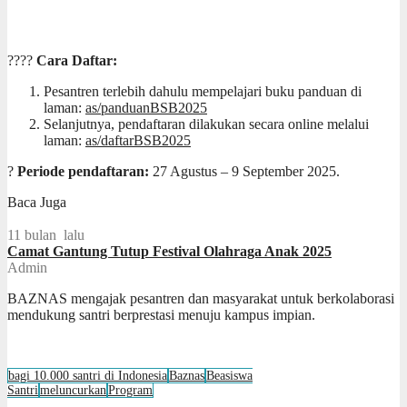
????
Cara Daftar:
Pesantren terlebih dahulu mempelajari buku panduan di
laman:
as/panduanBSB2025
Selanjutnya, pendaftaran dilakukan secara online melalui
laman:
as/daftarBSB2025
?
Periode pendaftaran:
27 Agustus – 9 September 2025.
Baca Juga
11 bulan lalu
Camat Gantung Tutup Festival Olahraga Anak 2025
Admin
BAZNAS mengajak pesantren dan masyarakat untuk berkolaborasi
mendukung santri berprestasi menuju kampus impian.
bagi 10.000 santri di Indonesia
Baznas
Beasiswa
Santri
meluncurkan
Program