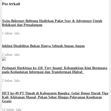
Pos terkait
Swiss-Belresort Belitung Hadirkan Paket Stay & Adventure Untuk
Relaksasi dan Petualangan
1 tahun lalu
Inklusi Disabilitas Bukan Hanya Sebuah Angan-Angan
2 tahun lalu
Peringati Harkitnas ke-118, Fery Insani: Kebangkitan Kini Bermuara
pada Kedaulatan Informasi dan Transformasi Digital
2 bulan lalu
HUT ke-49 PT Timah di Kabupaten Bangka: Gelar Donor Darah Tiga
Kali, Khitanan Massal, Pekan Sehat Hingga Pelayanan Kesehatan
Gratis
12 bulan lalu