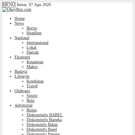
MENU
Jumat, 07 Agu 2026
Home
News
Berita
Headline
Nasional
Internasional
Lokal
Daerah
Ekonomi
Keuangan
Makro
Budaya
Lifestyle
Kesehatan
Travel
Olahraga
Sports
Bola
Advetorial
Bisnis
Diskomimfo BABEL
Diskomimfo Bangka
Diskominfo Babar
Diskominfo Basel
Diskominfo Bateng