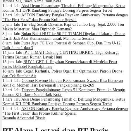
Jamnas XII, Bawa Nama Baik Kota
1 hari lalu
Aksi Demo Penambang Timah di Belitung Mengemuka, Ketua
Komisi XII DPR Bambang Patijaya Dorong Perpres Segera Terbit
1 hari lalu
ASTON Emidary Bangka Rayakan Anniversary Pertama dengan
“The First Feast” dan Promo Kuliner Spesial
5 jam lalu
Tin Slag Sudah Dikemas Rapi di Jumbo Bag, Jejak 2.000 Ton
Makin Misterius: Mau Dipindah Kemana?
8 jam lalu
Bulan Bakti HUT ke-50 PT TIMAH Digelar di Jakarta, Donor
Darah Jadi Aksi Kemanusiaan untuk Membantu Sesama
8 jam lalu
Putra Jaya FC Ukir Prestasi di Sempan Cup, Dua Tim U-12
Raih Juara 1 dan 3
14 jam lalu
lPT TIMAH Dukung GENTING BKKBN, Tiga Keluarga
Terima Bantuan Rumah Layak Huni
15 jam lalu
BUY 1 GET 1! Rayakan Kemerdekaan di Merdeka Feast
Swiss-Belhotel Pangkalpinang
18 jam lalu
Cegah Karhutla, Polres Ogan Ilir Optimalkan Patroli Drone
dan Cek Sumber Air
1 hari lalu
Gotong Royong Bangun Kebersamaan: Swasta Bisa Berperan
Aktif di Momen Hari Bersejarah Pangkalpinang ke-269
1 hari lalu
Dispora Pangkalpinang: Lepas 51 Kontingen Pramuka Menuju
Jamnas XII, Bawa Nama Baik Kota
1 hari lalu
Aksi Demo Penambang Timah di Belitung Mengemuka, Ketua
Komisi XII DPR Bambang Patijaya Dorong Perpres Segera Terbit
1 hari lalu
ASTON Emidary Bangka Rayakan Anniversary Pertama dengan
“The First Feast” dan Promo Kuliner Spesial
Beranda
Advetorial
Bisnis
PT Alam Lestari dan PT Pasir