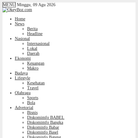
MENU
Minggu, 09 Agu 2026
Home
News
Berita
Headline
Nasional
Internasional
Lokal
Daerah
Ekonomi
Keuangan
Makro
Budaya
Lifestyle
Kesehatan
Travel
Olahraga
Sports
Bola
Advetorial
Bisnis
Diskomimfo BABEL
Diskomimfo Bangka
Diskominfo Babar
Diskominfo Basel
Diskominfo Bateng