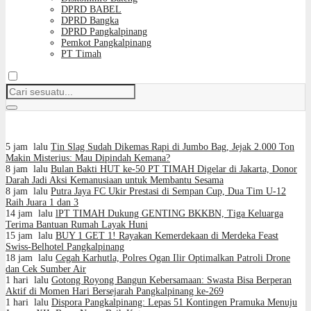
DPRD BABEL
DPRD Bangka
DPRD Pangkalpinang
Pemkot Pangkalpinang
PT Timah
5 jam lalu
Tin Slag Sudah Dikemas Rapi di Jumbo Bag, Jejak 2.000 Ton
Makin Misterius: Mau Dipindah Kemana?
8 jam lalu
Bulan Bakti HUT ke-50 PT TIMAH Digelar di Jakarta, Donor
Darah Jadi Aksi Kemanusiaan untuk Membantu Sesama
8 jam lalu
Putra Jaya FC Ukir Prestasi di Sempan Cup, Dua Tim U-12
Raih Juara 1 dan 3
14 jam lalu
lPT TIMAH Dukung GENTING BKKBN, Tiga Keluarga
Terima Bantuan Rumah Layak Huni
15 jam lalu
BUY 1 GET 1! Rayakan Kemerdekaan di Merdeka Feast
Swiss-Belhotel Pangkalpinang
18 jam lalu
Cegah Karhutla, Polres Ogan Ilir Optimalkan Patroli Drone
dan Cek Sumber Air
1 hari lalu
Gotong Royong Bangun Kebersamaan: Swasta Bisa Berperan
Aktif di Momen Hari Bersejarah Pangkalpinang ke-269
1 hari lalu
Dispora Pangkalpinang: Lepas 51 Kontingen Pramuka Menuju