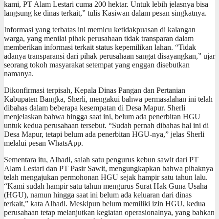
kami, PT Alam Lestari cuma 200 hektar. Untuk lebih jelasnya bisa
langsung ke dinas terkait,” tulis Kasiwan dalam pesan singkatnya.
Informasi yang terbatas ini memicu ketidakpuasan di kalangan
warga, yang menilai pihak perusahaan tidak transparan dalam
memberikan informasi terkait status kepemilikan lahan. “Tidak
adanya transparansi dari pihak perusahaan sangat disayangkan,” ujar
seorang tokoh masyarakat setempat yang enggan disebutkan
namanya.
Dikonfirmasi terpisah, Kepala Dinas Pangan dan Pertanian
Kabupaten Bangka, Sherli, mengakui bahwa permasalahan ini telah
dibahas dalam beberapa kesempatan di Desa Mapur. Sherli
menjelaskan bahwa hingga saat ini, belum ada penerbitan HGU
untuk kedua perusahaan tersebut. “Sudah pernah dibahas hal ini di
Desa Mapur, tetapi belum ada penerbitan HGU-nya,” jelas Sherli
melalui pesan WhatsApp.
Sementara itu, Alhadi, salah satu pengurus kebun sawit dari PT
Alam Lestari dan PT Pasir Sawit, mengungkapkan bahwa pihaknya
telah mengajukan permohonan HGU sejak hampir satu tahun lalu.
“Kami sudah hampir satu tahun mengurus Surat Hak Guna Usaha
(HGU), namun hingga saat ini belum ada keluaran dari dinas
terkait,” kata Alhadi. Meskipun belum memiliki izin HGU, kedua
perusahaan tetap melanjutkan kegiatan operasionalnya, yang bahkan