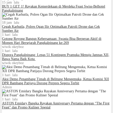
15 jam lalu
BUY 1 GET 1! Rayakan Kemerdekaan di Merdeka Feast Swiss-Belhotel
Pangkalpinang
18 jam lalu
Cegah Karhutla, Polres Ogan Ilir Optimalkan Patroli Drone dan Cek
Sumber Air
1 hari lalu
Gotong Royong Bangun Kebersamaan: Swasta Bisa Berperan Aktif di
Momen Hari Bersejarah Pangkalpinang ke-269
wiwik okeyboz
1 hari lalu
Dispora Pangkalpinang: Lepas 51 Kontingen Pramuka Menuju Jamnas XII,
Bawa Nama Baik Kota
wiwik okeyboz
1 hari lalu
Aksi Demo Penambang Timah di Belitung Mengemuka, Ketua Komisi XII
DPR Bambang Patijaya Dorong Perpres Segera Terbit
Admin
1 hari lalu
ASTON Emidary Bangka Rayakan Anniversary Pertama dengan “The First
Feast” dan Promo Kuliner Spesial