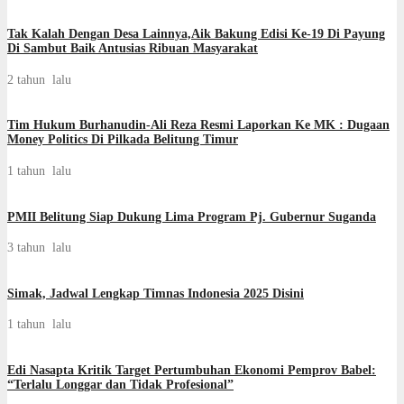
Tak Kalah Dengan Desa Lainnya,Aik Bakung Edisi Ke-19 Di Payung
Di Sambut Baik Antusias Ribuan Masyarakat
2 tahun lalu
Tim Hukum Burhanudin-Ali Reza Resmi Laporkan Ke MK : Dugaan
Money Politics Di Pilkada Belitung Timur
1 tahun lalu
PMII Belitung Siap Dukung Lima Program Pj. Gubernur Suganda
3 tahun lalu
Simak, Jadwal Lengkap Timnas Indonesia 2025 Disini
1 tahun lalu
Edi Nasapta Kritik Target Pertumbuhan Ekonomi Pemprov Babel:
“Terlalu Longgar dan Tidak Profesional”