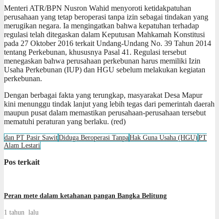
Menteri ATR/BPN Nusron Wahid menyoroti ketidakpatuhan
perusahaan yang tetap beroperasi tanpa izin sebagai tindakan yang
merugikan negara. Ia mengingatkan bahwa kepatuhan terhadap
regulasi telah ditegaskan dalam Keputusan Mahkamah Konstitusi
pada 27 Oktober 2016 terkait Undang-Undang No. 39 Tahun 2014
tentang Perkebunan, khususnya Pasal 41. Regulasi tersebut
menegaskan bahwa perusahaan perkebunan harus memiliki Izin
Usaha Perkebunan (IUP) dan HGU sebelum melakukan kegiatan
perkebunan.
Dengan berbagai fakta yang terungkap, masyarakat Desa Mapur
kini menunggu tindak lanjut yang lebih tegas dari pemerintah daerah
maupun pusat dalam memastikan perusahaan-perusahaan tersebut
mematuhi peraturan yang berlaku. (red)
dan PT Pasir Sawit
Diduga Beroperasi Tanpa
Hak Guna Usaha (HGU)
PT
Alam Lestari
Pos terkait
Peran mete dalam ketahanan pangan Bangka Belitung
1 tahun lalu