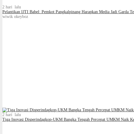
2 hari lalu
Pelantikan IJTI Babel: Pemkot Pangkalpinang Harapkan Media Jadi Garda T
wiwik okeyboz
2 hari lalu
Tiga Inovasi Disperindagkop-UKM Bangka Tengah Percepat UMKM Naik Kela