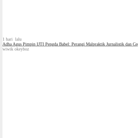
1 hari lalu
Adha Agus Pimpin IJTI Pengda Babel: Perangi Malpraktik Jurnalistik dan Ce
wiwik okeyboz