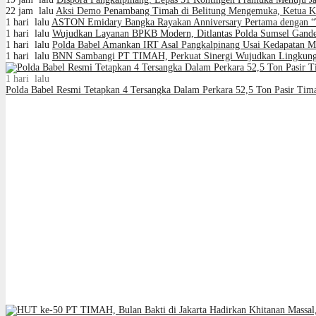
22 jam lalu
Aksi Demo Penambang Timah di Belitung Mengemuka, Ketua Ko
1 hari lalu
ASTON Emidary Bangka Rayakan Anniversary Pertama dengan “Th
1 hari lalu
Wujudkan Layanan BPKB Modern, Ditlantas Polda Sumsel Gand
1 hari lalu
Polda Babel Amankan IRT Asal Pangkalpinang Usai Kedapatan Mi
1 hari lalu
BNN Sambangi PT TIMAH, Perkuat Sinergi Wujudkan Lingkunga
1 hari lalu
Polda Babel Resmi Tetapkan 4 Tersangka Dalam Perkara 52,5 Ton Pasir Tima