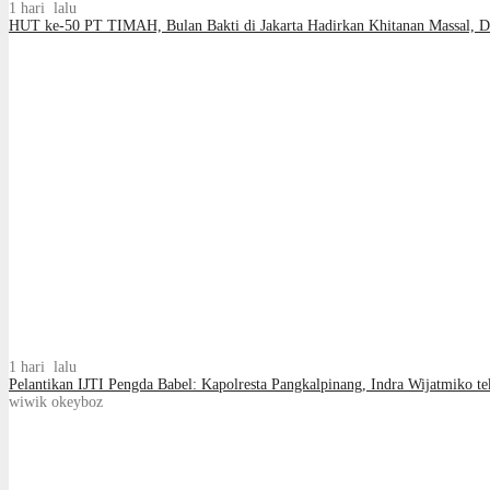
1 hari lalu
HUT ke-50 PT TIMAH, Bulan Bakti di Jakarta Hadirkan Khitanan Massal, D
1 hari lalu
Pelantikan IJTI Pengda Babel: Kapolresta Pangkalpinang, Indra Wijatmiko te
wiwik okeyboz