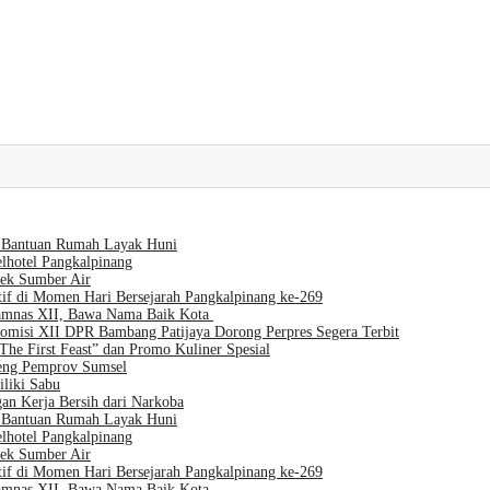
Bantuan Rumah Layak Huni
lhotel Pangkalpinang
Cek Sumber Air
if di Momen Hari Bersejarah Pangkalpinang ke-269
Jamnas XII, Bawa Nama Baik Kota
misi XII DPR Bambang Patijaya Dorong Perpres Segera Terbit
e First Feast” dan Promo Kuliner Spesial
eng Pemprov Sumsel
liki Sabu
n Kerja Bersih dari Narkoba
Bantuan Rumah Layak Huni
lhotel Pangkalpinang
Cek Sumber Air
if di Momen Hari Bersejarah Pangkalpinang ke-269
Jamnas XII, Bawa Nama Baik Kota