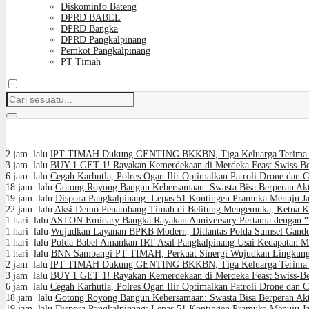
Diskominfo Bateng
DPRD BABEL
DPRD Bangka
DPRD Pangkalpinang
Pemkot Pangkalpinang
PT Timah
2 jam lalu
lPT TIMAH Dukung GENTING BKKBN, Tiga Keluarga Terima 
3 jam lalu
BUY 1 GET 1! Rayakan Kemerdekaan di Merdeka Feast Swiss-Be
6 jam lalu
Cegah Karhutla, Polres Ogan Ilir Optimalkan Patroli Drone dan 
18 jam lalu
Gotong Royong Bangun Kebersamaan: Swasta Bisa Berperan Akt
19 jam lalu
Dispora Pangkalpinang: Lepas 51 Kontingen Pramuka Menuju 
22 jam lalu
Aksi Demo Penambang Timah di Belitung Mengemuka, Ketua Ko
1 hari lalu
ASTON Emidary Bangka Rayakan Anniversary Pertama dengan “Th
1 hari lalu
Wujudkan Layanan BPKB Modern, Ditlantas Polda Sumsel Gand
1 hari lalu
Polda Babel Amankan IRT Asal Pangkalpinang Usai Kedapatan Mi
1 hari lalu
BNN Sambangi PT TIMAH, Perkuat Sinergi Wujudkan Lingkunga
2 jam lalu
lPT TIMAH Dukung GENTING BKKBN, Tiga Keluarga Terima 
3 jam lalu
BUY 1 GET 1! Rayakan Kemerdekaan di Merdeka Feast Swiss-Be
6 jam lalu
Cegah Karhutla, Polres Ogan Ilir Optimalkan Patroli Drone dan 
18 jam lalu
Gotong Royong Bangun Kebersamaan: Swasta Bisa Berperan Akt
19 jam lalu
Dispora Pangkalpinang: Lepas 51 Kontingen Pramuka Menuju 