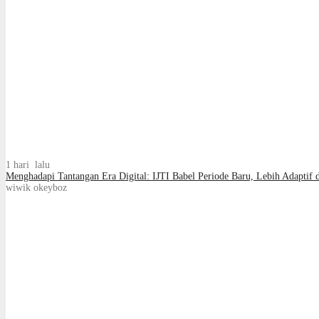
1 hari lalu
Menghadapi Tantangan Era Digital: IJTI Babel Periode Baru, Lebih Adaptif d
wiwik okeyboz