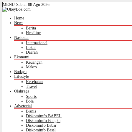
MENU
Sabtu, 08 Agu 2026
Home
News
Berita
Headline
Nasional
Internasional
Lokal
Daerah
Ekonomi
Keuangan
Makro
Budaya
Lifestyle
Kesehatan
Travel
Olahraga
Sports
Bola
Advetorial
Bisnis
Diskomimfo BABEL
Diskomimfo Bangka
Diskominfo Babar
Diskominfo Basel